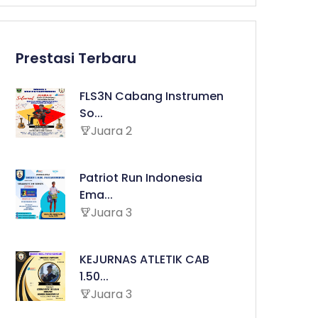
Prestasi Terbaru
FLS3N Cabang Instrumen
So...
Juara 2
Patriot Run Indonesia
Ema...
Juara 3
KEJURNAS ATLETIK CAB
1.50...
Juara 3