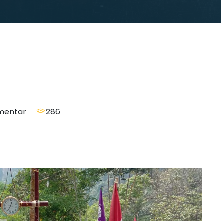
mentar
286