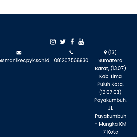
(13)
@sman1kecpyk.sch.id
081267568930
Sumatera
Barat, (13.07)
Kab. Lima
Puluh Kota,
(13.07.03)
Payakumbuh,
Jl.
Payakumbuh
- Mungka KM
7 Koto