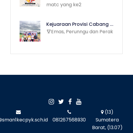
matc yang ke2
Kejuaraan Provisi Cabang ...
Emas, Perunngu dan Perak
(13)
@sman1kecpyk.sch.id
081267568930
Sumatera
Barat, (13.07)